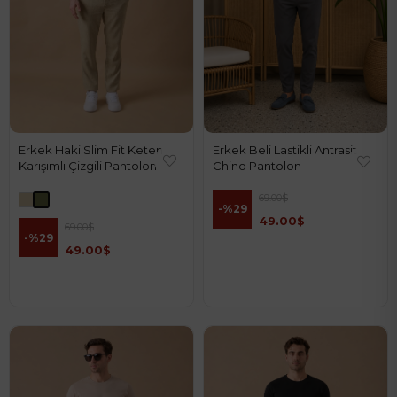
Erkek Haki Slim Fit Keten
Erkek Beli Lastikli Antrasit
Karışımlı Çizgili Pantolon
Chino Pantolon
69.00$
%29
49.00$
69.00$
%29
49.00$