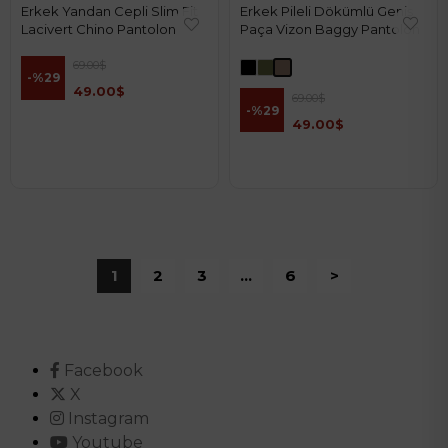
Erkek Pileli Dökümlü Geniş
Erkek Yandan Cepli Slim Fit
Paça Vizon Baggy Pantolon
Lacivert Chino Pantolon
69.00$
%29
49.00$
69.00$
%29
49.00$
1
2
3
...
6
>
Facebook
X
Instagram
Youtube