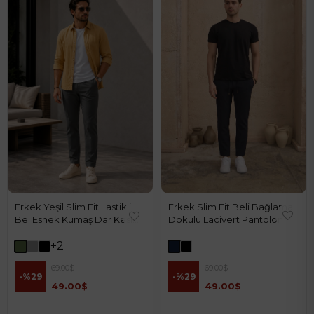
Erkek Slim Fit Beli Bağlamalı
Erkek Yeşil Slim Fit Lastikli
Dokulu Lacivert Pantolon
Bel Esnek Kumaş Dar Kesim
Jogger Pantolon
+2
69.00$
69.00$
%29
%29
49.00$
49.00$