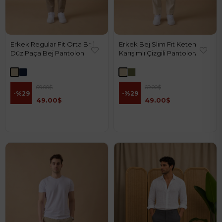
Erkek Regular Fit Orta Bel
Erkek Bej Slim Fit Keten
Düz Paça Bej Pantolon
Karışımlı Çizgili Pantolon
69.00$
69.00$
%29
%29
49.00$
49.00$