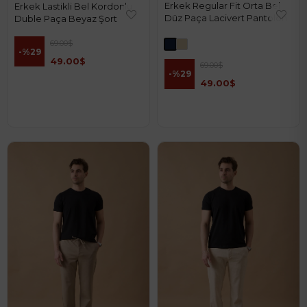
Erkek Regular Fit Orta Bel
Erkek Lastikli Bel Kordonlu
Düz Paça Lacivert Pantolon
Duble Paça Beyaz Şort
69.00$
%29
49.00$
69.00$
%29
49.00$