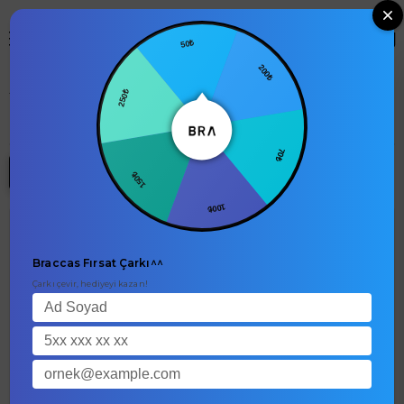
0
50₺
200₺
250₺
Erkek
null
70₺
150₺
129 Ürün
Filtrele
Sırala
100₺
Yeni Ürün
Braccas Fırsat Çarkı^^
Çarkı çevir, hediyeyi kazan!