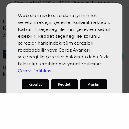
Copyright© 2023 - 2026 Braccas. Tüm hakları
saklıdır.
Web sitemizde size daha iyi hizmet
E-BÜLTEN KAYIT
verebilmek için çerezler kullanılmaktadır.
Kampanyalarımızdan ve indirimlerimizden güncel
Kabul Et seçeneği ile tüm çerezleri kabul
olarak haberdar olun.
edebilir, Reddet seçeneği ile zorunlu
çerezler haricindeki tüm çerezleri
reddedebilir veya Çerez Ayarları
GÖNDER
seçeneği ile çerezler hakkında daha fazla
bilgi alıp tercihlerinizi yönetebilirsiniz.
Üyelik koşullarını
ve
kişisel verilerimin
Çerez Politikası
korunmasını kabul ediyorum.
Kabul Et
Reddet
Ayarlar