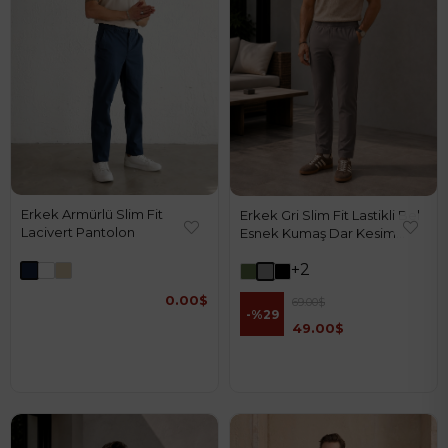
Erkek Armürlü Slim Fit
Erkek Gri Slim Fit Lastikli Bel
Lacivert Pantolon
Esnek Kumaş Dar Kesim
Jogger Pantolon
+2
0.00$
69.00$
%29
49.00$