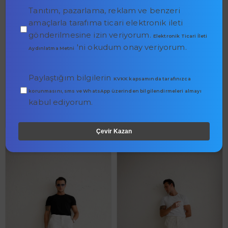
Tanıtım, pazarlama, reklam ve benzeri
amaçlarla tarafıma ticari elektronik ileti
gönderilmesine izin veriyorum.
Elektronik Ticari İleti
'ni okudum onay veriyorum.
Aydınlatma Metni
Erkek Yandan Cepli Beli
Erkek Armürlü Slim Fit Bej
Lastikli Keten Karışımlı
Pantolon
Relaxed Fit Gri
Paylaştığım bilgilerin
KVKK kapsamında tarafınızca
korunmasını, sms ve WhatsApp üzerinden bilgilendirmeleri almayı
0.00$
0.00$
kabul ediyorum.
Çevir Kazan