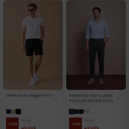
Erkek Siyah Jogger Fit Şort
Erkek Beli Yarım Lastikli
Fermuarlı Antrasit Chino
Pantolon
+2
69.00$
69.00$
%29
%29
49.00$
49.00$