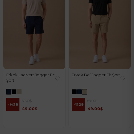
Erkek Lacivert Jogger Fit
Erkek Bej Jogger Fit Şort
Şort
69.00$
69.00$
%29
%29
49.00$
49.00$