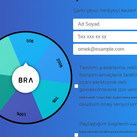
Çarkı çevir, hediyeyi kazan!
50₺
200₺
Tanıtım, pazarlama, rek
benzeri amaçlarla taraf
ticari elektronik ileti
gönderilmesine izin ver
70₺
₺
Elektronik Ticari İleti Aydınlatma Me
okudum onay veriyorum
100₺
Paylaştığım bilgilerin
KVK
kapsamında tarafınızca korunmasını