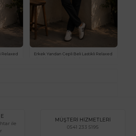
li Relaxed
Erkek Yandan Cepli Beli Lastikli Relaxed
Fit Chino Pantolon Siyah
69.00$
%29
49.00$
ME
MÜŞTERİ HİZMETLERİ
htar ile
0541 233 5195
r