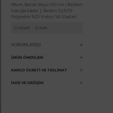
98cm, Bacak Boyu 100 cm ( Belden
topuğa kadar ), Beden 32;%70
Polyester %25 Viskoz %5 Elastan
Cinsiyet
Erkek
YORUMLAR
(0)
ÜRÜN ÖNERILERI
KARGO ÜCRETI VE TESLIMAT
İADE VE DEĞIŞIM