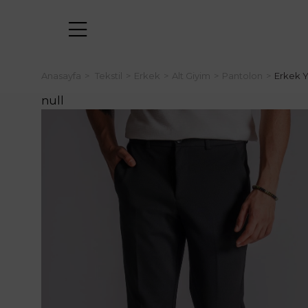
Anasayfa
Tekstil
Erkek
Alt Giyim
Pantolon
Erkek Y
null