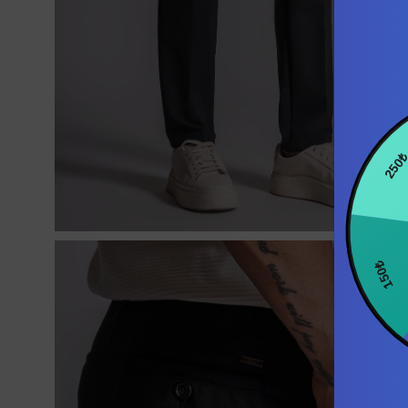
250₺
150