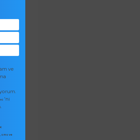
lam ve
ıma
iyorum.
'ni
tni
.
K
, sms ve