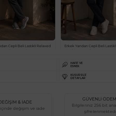
dan Cepli Beli Lastikli Relaxed
Erkek Yandan Cepli Beli Lastik
 Pantolon Antrasit
Fit Chino Pantolon Lacivert
HAFİF VE
ESNEK
69.00$
69.00$
%29
49.00$
49.00$
KUSURSUZ
DETAYLAR
GÜVENLİ ÖDE
DEĞİŞİM & İADE
Bilgileriniz 256 bit ana
içinde değişim ve iade
şifrelenmektedi