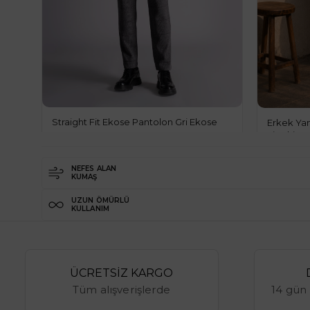
Straight Fit Ekose Pantolon Gri Ekose
Erkek Yan
Fit Chino
69.00$
%29
NEFES ALAN
49.00$
KUMAŞ
%29
UZUN ÖMÜRLÜ
KULLANIM
ÜCRETSİZ KARGO
Tüm alışverişlerde
14 gün 