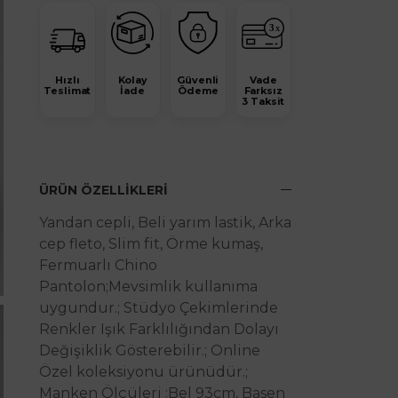
Hızlı
Kolay
Güvenli
Vade
Teslimat
İade
Ödeme
Farksız
3 Taksit
ÜRÜN ÖZELLIKLERI
Yandan cepli, Beli yarım lastik, Arka
cep fleto, Slim fit, Örme kumaş,
Fermuarlı Chino
Pantolon;Mevsimlik kullanıma
uygundur.; Stüdyo Çekimlerinde
Renkler Işık Farklılığından Dolayı
Değişiklik Gösterebilir.; Online
Özel koleksiyonu ürünüdür.;
Manken Ölçüleri :Bel 93cm, Basen