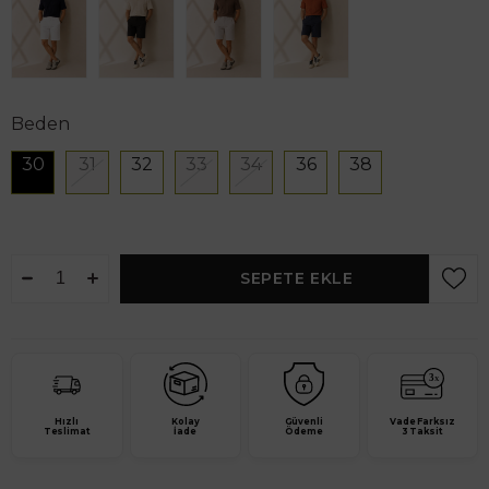
Beden
30
31
32
33
34
36
38
Hızlı
Kolay
Güvenli
Vade Farksız
Teslimat
İade
Ödeme
3 Taksit