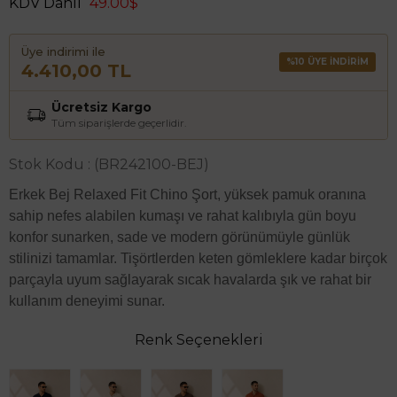
KDV Dahil
49.00$
Üye indirimi ile
%10 ÜYE İNDİRİM
4.410,00 TL
Ücretsiz Kargo
Tüm siparişlerde geçerlidir.
Stok Kodu
(BR242100-BEJ)
Erkek Bej Relaxed Fit Chino Şort, yüksek pamuk oranına
sahip nefes alabilen kumaşı ve rahat kalıbıyla gün boyu
konfor sunarken, sade ve modern görünümüyle günlük
stilinizi tamamlar. Tişörtlerden keten gömleklere kadar birçok
parçayla uyum sağlayarak sıcak havalarda şık ve rahat bir
kullanım deneyimi sunar.
Renk Seçenekleri