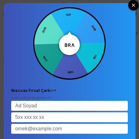
0
50₺
250₺
200₺
Erkek Yandan Cepli Klasik Bel Relaxed Fit Chino Şort Bej
null
150₺
70₺
100₺
Braccas Fırsat Çarkı^^
Çarkı çevir, hediyeyi kazan!