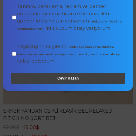
Tanıtım, pazarlama, reklam ve benzeri
amaçlarla tarafıma ticari elektronik ileti
gönderilmesine izin veriyorum.
Elektronik Ticari İleti
'ni okudum onay veriyorum.
Aydınlatma Metni
Paylaştığım bilgilerin
KVKK kapsamında tarafınızca
korunmasını, sms ve WhatsApp üzerinden bilgilendirmeleri almayı
kabul ediyorum.
Çevir Kazan
ERKEK YANDAN CEPLI KLASIK BEL RELAXED
FIT CHINO ŞORT BEJ
69.00$
49.00$