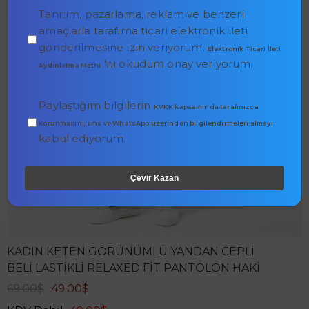
Tanıtım, pazarlama, reklam ve benzeri
amaçlarla tarafıma ticari elektronik ileti
gönderilmesine izin veriyorum.
Elektronik Ticari İleti
'ni okudum onay veriyorum.
Aydınlatma Metni
Paylaştığım bilgilerin
KVKK kapsamında tarafınızca
korunmasını, sms ve WhatsApp üzerinden bilgilendirmeleri almayı
kabul ediyorum.
Çevir Kazan
KADIN KETEN GÖRÜNÜMLÜ YANDAN CEPLI
BELI LASTIKLI RELAXED FIT PANTOLON HAKI
69.00$
49.00$