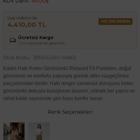
KDV Dahil
49.00$
Üye indirimi ile
%10 ÜYE İNDİRİM
4.410,00 TL
Ücretsiz Kargo
Tüm siparişlerde geçerlidir.
Stok Kodu
(BR242410-HAKİ)
Kadın Haki Keten Görünümlü Relaxed Fit Pantolon, doğal
görünümü ve konforlu yapısıyla günlük stilin vazgeçilmez
parçalarından biridir. Haki rengin zamansız duruşunu keten
görünümlü dokuyla buluşturan tasarım, yüksek bel yapısı ve
rahat kalıbı sayesinde gün boyu konfor sunar.
Renk Seçenekleri