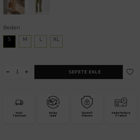
Beden
S
M
L
XL
Hızlı
Kolay
Güvenli
Vade Farksız
Teslimat
İade
Ödeme
3 Taksit