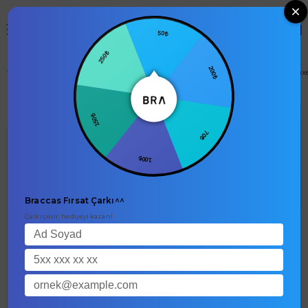
0
50₺
250₺
200₺
null
150₺
70₺
100₺
Braccas Fırsat Çarkı^^
Çarkı çevir, hediyeyi kazan!