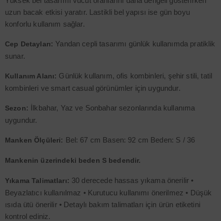
Yüksek bel tasarımı vücut oranlarını daha dengeli gösterirken
uzun bacak etkisi yaratır. Lastikli bel yapısı ise gün boyu
konforlu kullanım sağlar.
Yandan cepli tasarımı günlük kullanımda pratiklik
Cep Detayları:
sunar.
Günlük kullanım, ofis kombinleri, şehir stili, tatil
Kullanım Alanı:
kombinleri ve smart casual görünümler için uygundur.
İlkbahar, Yaz ve Sonbahar sezonlarında kullanıma
Sezon:
uygundur.
Bel: 67 cm Basen: 92 cm Beden: S / 36
Manken Ölçüleri:
Mankenin üzerindeki beden S bedendir.
30 derecede hassas yıkama önerilir •
Yıkama Talimatları:
Beyazlatıcı kullanılmaz • Kurutucu kullanımı önerilmez • Düşük
ısıda ütü önerilir • Detaylı bakım talimatları için ürün etiketini
kontrol ediniz.