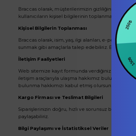
Braccas olarak, müşterilerimizin gizliliğini korumak 
kullanıcıların kişisel bilgilerinin toplanması, kull
250₺
Kişisel Bilgilerin Toplanması
Braccas olarak, isim, yaş, ilgi alanları, e-posta adre
sunmak gibi amaçlarla talep edebiliriz. Bu bilgile
İletişim Faaliyetleri
15
Web sitemize kayıt formunda verdiğiniz veya daha s
iletişim araçlarıyla ulaşma hakkımız bulunmaktadır. G
bulunma hakkımızı kabul etmiş olursunuz.
Kargo Firması ve Teslimat Bilgileri
Siparişlerinizin doğru, hızlı ve sorunsuz bir şekilde s
paylaşabiliriz.
Bilgi Paylaşımı ve İstatistiksel Veriler