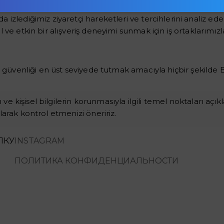
gileri, yukarıda belirtilen durumlar haricinde üçüncü şahısl
zlediğimiz ziyaretçi hareketleri ve tercihlerini analiz ederek
 ve etkin bir alışveriş deneyimi sunmak için iş ortaklarımızl
i, güvenliği en üst seviyede tutmak amacıyla hiçbir şekilde
 ve kişisel bilgilerin korunmasıyla ilgili temel noktaları açık
larak kontrol etmenizi öneririz.
ЛКУ
INSTAGRAM
ПОЛИТИКА КОНФИДЕНЦИАЛЬНОСТИ