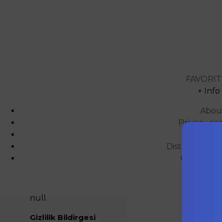
FAVORIT
+ Info
Abou
Privacy an
Cont
Distance Sal
Order and
null
Gizlilik Bildirgesi