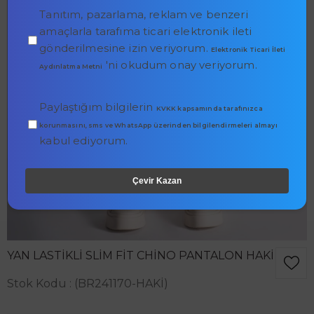
Tanıtım, pazarlama, reklam ve benzeri
amaçlarla tarafıma ticari elektronik ileti
gönderilmesine izin veriyorum.
Elektronik Ticari İleti
'ni okudum onay veriyorum.
Aydınlatma Metni
Paylaştığım bilgilerin
KVKK kapsamında tarafınızca
korunmasını, sms ve WhatsApp üzerinden bilgilendirmeleri almayı
kabul ediyorum.
Çevir Kazan
YAN LASTIKLI SLIM FIT CHINO PANTALON HAKI
Stok Kodu
(BR241170-HAKİ)