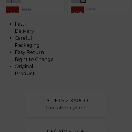
69.00$
69.00$
%29
%29
49.00$
49.00$
Fast
Delivery
Careful
Packaging
Easy Return
Right to Change
Original
Product
ÜCRETSİZ KARGO
Tüm alışverişlerde
DEĞİŞİM & İADE