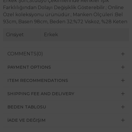
Erkek Şort;Stüdyo Çekimlerinde Renkler Işık
Farklılığından Dolayı Değişiklik Gösterebilir.; Online
Özel koleksiyonu ürünüdür.; Manken Ölçüleri :Bel
93cm, Basen 98cm, Beden 32;%72 Viskoz, %28 Keten
Cinsiyet
Erkek
COMMENTS
(0)
PAYMENT OPTIONS
ITEM RECOMMENDATIONS
SHIPPING FEE AND DELIVERY
BEDEN TABLOSU
İADE VE DEĞIŞIM