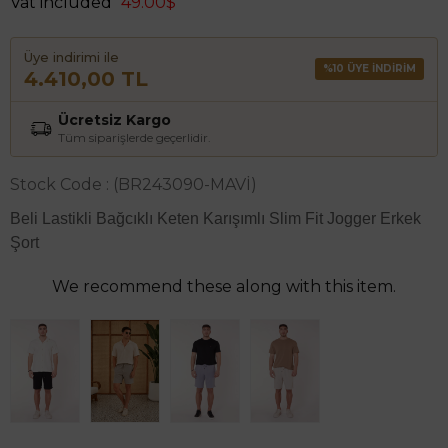
Vat included
49.00$
Üye indirimi ile
%10 ÜYE İNDİRİM
4.410,00 TL
Ücretsiz Kargo
Tüm siparişlerde geçerlidir.
Stock Code
(BR243090-MAVİ)
Beli Lastikli Bağcıklı Keten Karışımlı Slim Fit Jogger Erkek
Şort
We recommend these along with this item.