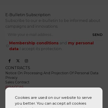
E-Bulletin Subscription
Subscribe to our e-bulletin to be informed about
campaigns and innovations.
SEND
Membership conditions
and
my personal
data
I accept its protection.
CONTRACTS
Notice On Processing And Projection Of Personal Data
Privacy
Sales Contract
BRACCAS
About Us
Contact Us
Cookies are used on our website to serve
Whatsapp Support
you better. You can accept all cookies
CATEGORIES