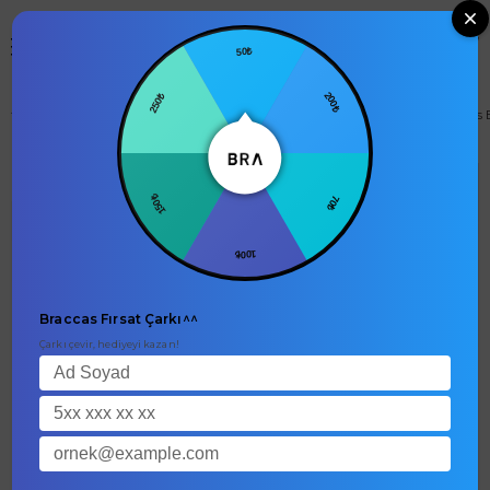
0
50₺
250₺
200₺
Men Elastic Waist Drawstring Linen Blend Slim Fit Jogger Shorts 
null
150₺
70₺
100₺
Braccas Fırsat Çarkı^^
Çarkı çevir, hediyeyi kazan!