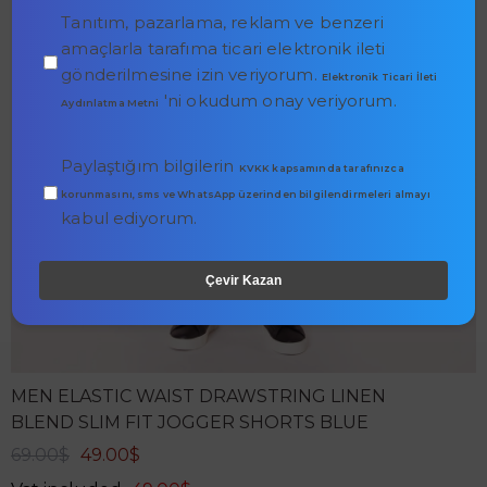
Tanıtım, pazarlama, reklam ve benzeri
amaçlarla tarafıma ticari elektronik ileti
gönderilmesine izin veriyorum.
Elektronik Ticari İleti
'ni okudum onay veriyorum.
Aydınlatma Metni
Paylaştığım bilgilerin
KVKK kapsamında tarafınızca
korunmasını, sms ve WhatsApp üzerinden bilgilendirmeleri almayı
kabul ediyorum.
Çevir Kazan
MEN ELASTIC WAIST DRAWSTRING LINEN
BLEND SLIM FIT JOGGER SHORTS BLUE
69.00$
49.00$